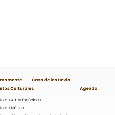
imamente
Casa de los Hevia
uitos Culturales
Agenda
ito de Artes Escénicas
ito de Música