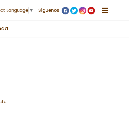
ect Language
▼
Síguenos
nda
ste.