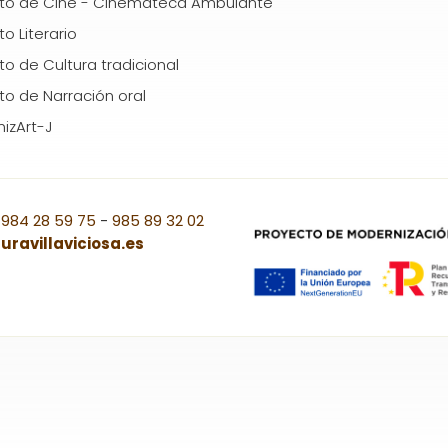
ito de Cine - Cinemateca Ambulante
to Literario
ito de Cultura tradicional
ito de Narración oral
izArt-J
 984 28 59 75
-
985 89 32 02
uravillaviciosa.es