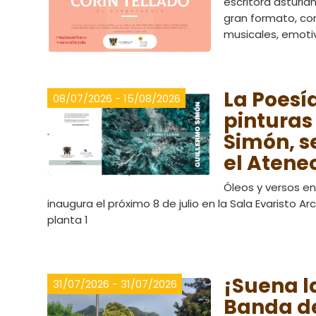
escritora asturi
gran formato, c
musicales, emoti
La Poesía
08/07/2026 - 15/08/2026
pinturas
Simón, s
el Ateneo
Óleos y versos en
inaugura el próximo 8 de julio en la Sala Evaristo Arc
planta 1
¡Suena l
31/07/2026 - 31/07/2026
Banda d