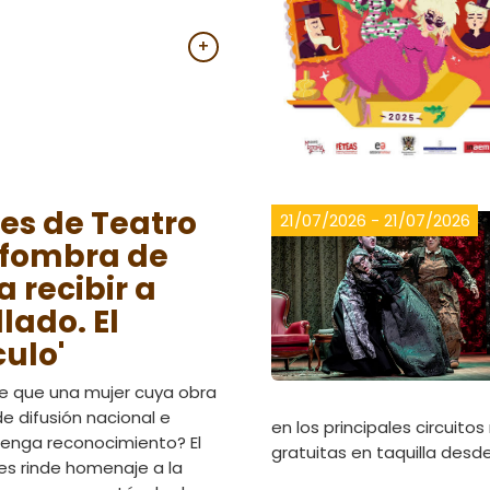
+
es de Teatro
21/07/2026 - 21/07/2026
lfombra de
 recibir a
llado. El
ulo'
e que una mujer cuya obra
de difusión nacional e
en los principales circuitos
tenga reconocimiento? El
gratuitas en taquilla desd
es rinde homenaje a la