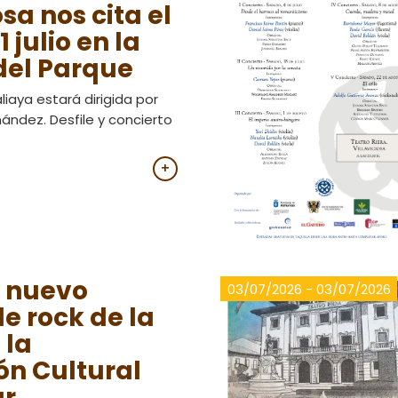
osa nos cita el
1 julio en la
del Parque
iaya estará dirigida por
ández. Desfile y concierto
+
k nuevo
03/07/2026 - 03/07/2026
de rock de la
 la
ón Cultural
ar