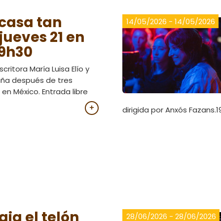
 casa tan
14/05/2026 - 14/05/2026
 jueves 21 en
19h30
scritora María Luisa Elío y
aña después de tres
 en México. Entrada libre
+
dirigida por Anxós Fazans.
ja el telón
28/06/2026 - 28/06/2026