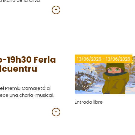
a María de la Oliva
+
o-19h30 Ferla
13/06/2026 - 13/06/2026
lcuentru
el Premiu Camaretá al
rece una charla-musical.
Entrada libre
+