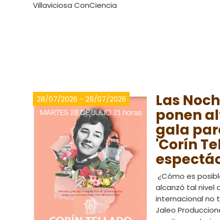
Villaviciosa ConCiencia
Las Noch
28/07/2026 - 28/07/2026
ponen a
gala para
'Corín Te
espectác
¿Cómo es posibl
alcanzó tal nivel 
internacional no 
Jaleo Produccion