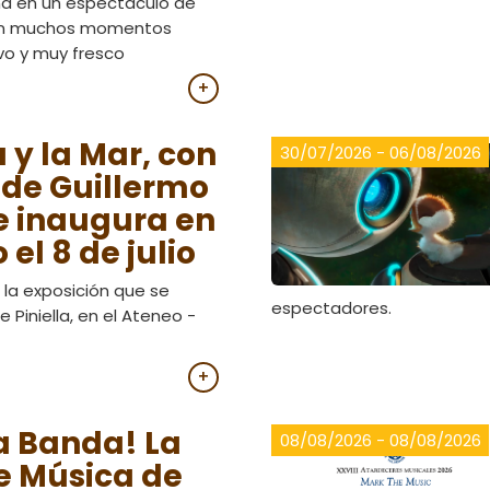
ana en un espectáculo de
on muchos momentos
vo y muy fresco
+
 y la Mar, con
30/07/2026 - 06/08/2026
 de Guillermo
e inaugura en
 el 8 de julio
 la exposición que se
espectadores.
e Piniella, en el Ateneo -
+
a Banda! La
08/08/2026 - 08/08/2026
e Música de