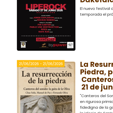
El nuevo festival 
temporada el pró
La Resur
21/06/2026 - 21/06/2026
Piedra, 
Canteros
21 de jun
"Canteros del Son
en rigurosa primic
fidedigna de la g