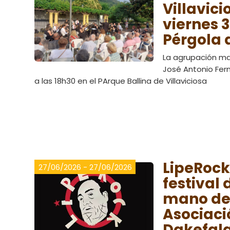
Villavici
viernes 3
Pérgola 
La agrupación mal
José Antonio Fern
a las 18h30 en el PArque Ballina de Villaviciosa
LipeRoc
27/06/2026 - 27/06/2026
festival 
mano de
Asociaci
Dakefal