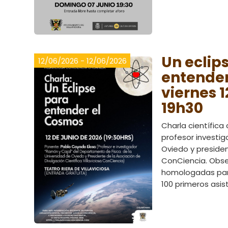
Un eclip
12/06/2026 - 12/06/2026
entender
viernes 1
19h30
Charla científica
profesor investig
Oviedo y presiden
ConCiencia. Obs
homologadas para
100 primeros asis